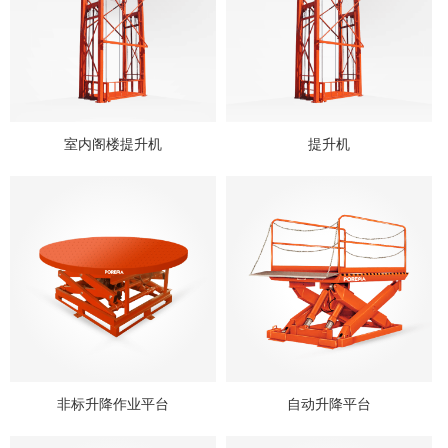
室内阁楼提升机
提升机
非标升降作业平台
自动升降平台