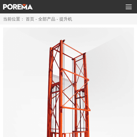

当前位置：
首页
-
全部产品
-
提升机
高空作业平台
升降平台
提升机
登车桥
电动堆高车
电动搬运车
行
业
客
解
户
行