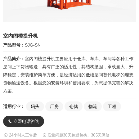
决
案
业
关
方
例
知
于
案
联
识
普
室内阁楼提升机
系
产品型号：
SJG-SN
瑞
我
产品简介：
室内阁楼提升机主要应用于仓库、车库、车间等各种工作
玛
们
层间上下货物输送，具有广泛的适用性，其结构坚固，承载量大，升
降稳定，安装维护简单方便，是经济适用的低楼层间替代电梯的理想
货物输送设备。根据您的安装环境和使用要求，为您提供完善的解决
方案。
适用行业：
码头
厂房
仓储
物流
工程
立即电话咨询

24小时人工售后
质量问题30天包退包换、365天保修

