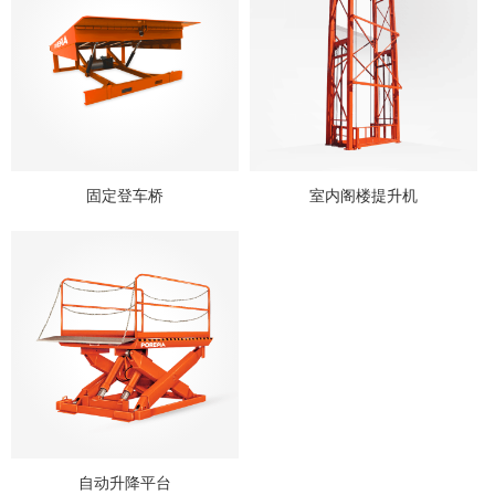
决
案
业
关
方
例
知
于
案
联
识
普
系
瑞
我
固定登车桥
室内阁楼提升机
玛
们
自动升降平台