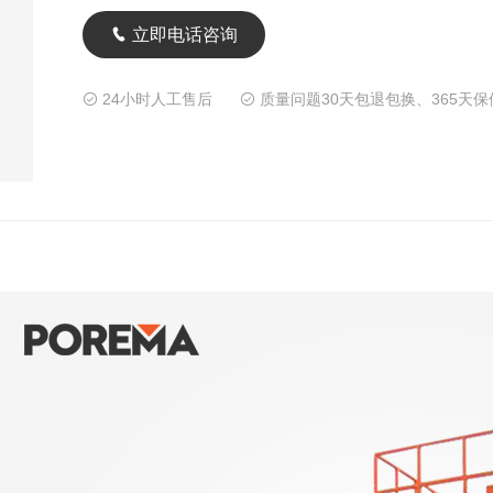

立即电话咨询
24小时人工售后
质量问题30天包退包换、365天保

