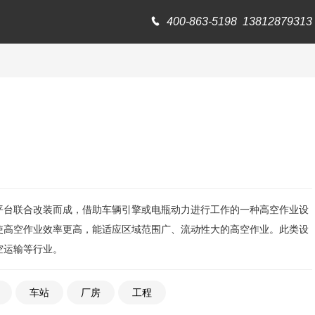

400-863-5198
13812879313
平台联合改装而成，借助车辆引擎或电瓶动力进行工作的一种高空作业设
使高空作业效率更高，能适应区域范围广、流动性大的高空作业。此类设
空运输等行业。
车站
厂房
工程